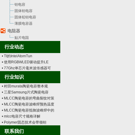
钽电容
固体钽电容
固体铅钽电容
薄膜电容器
电阻器
贴片电阻
行业动态
• TI的IntelAtomTun
• 使用RGBWLED驱动提升LE
• 77Ghz单芯片毫米波传感器可
行业知识
• 村田murata陶瓷电容整本规
• 三星Samsung片式陶瓷电容
• MLCC陶瓷电容的弯曲裂纹对策
• MLCC陶瓷电容波峰焊预热温度
• MLCC陶瓷电容抵御波峰焊中的
• mlcc电容尺寸规格详解
• Polymer固态技术会带领钽
联系我们