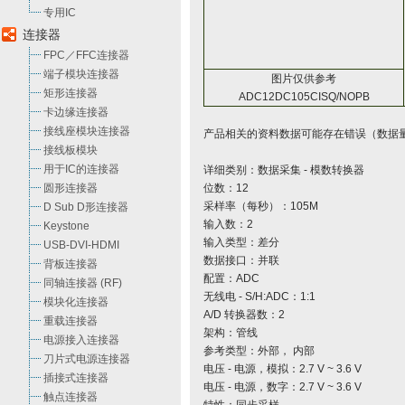
专用IC
连接器
FPC／FFC连接器
端子模块连接器
图片仅供参考
矩形连接器
ADC12DC105CISQ/NOPB
卡边缘连接器
接线座模块连接器
产品相关的资料数据可能存在错误（数据
接线板模块
用于IC的连接器
详细类别：数据采集 - 模数转换器
圆形连接器
位数：12
采样率（每秒）：105M
D Sub D形连接器
输入数：2
Keystone
输入类型：差分
USB-DVI-HDMI
数据接口：并联
背板连接器
配置：ADC
同轴连接器 (RF)
无线电 - S/H:ADC：1:1
模块化连接器
A/D 转换器数：2
重载连接器
架构：管线
电源接入连接器
参考类型：外部， 内部
刀片式电源连接器
电压 - 电源，模拟：2.7 V ~ 3.6 V
插接式连接器
电压 - 电源，数字：2.7 V ~ 3.6 V
触点连接器