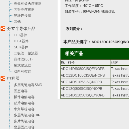
特性：同步采样
香蕉和尖头连接器
工作温度：-40°C ~ 85°C
套管类连接器
封装/外壳：60-WFQFN 裸露焊盘
光纤连接器
其他
分立半导体产品
-系列简介：
FET器件
IGBT器件
本产品关键字：
ADC12DC105CISQ/N
SCR器件
相关产品
二极管，整流器
晶体管(BJT)
原厂料号
品牌
桥式整流器
ADC14DS080CISQE/NOPB
Texas Inst
双向可控硅
ADC12DC105CISQE/NOPB
Texas Inst
电容器
ADC14DS105AISQ/NOPB
Texas Inst
多层陶瓷电容SMD
ADC12QS065CISQ/NOPB
Texas Inst
固态电容
ADC14DS105CISQE/NOPB
Texas Inst
插件电解电容
贴片电解电容
牛角螺栓电容
多层陶瓷电容DIP
瓷片陶瓷电容
叠层固态电容