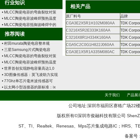
行业知识
相关产品
• MLCC陶瓷电容的弯曲裂纹对策
原厂料号
品牌
• MLCC陶瓷电容波峰焊预热温度
CGA3E2X5R1H102M080AA
TDK Corpor
• MLCC陶瓷电容抵御波峰焊中的
C3216X5R2E333K160AA
TDK Corpor
推荐阅读
C3216X8R1H334K160AA
TDK Corpor
• 村田murata陶瓷电容整本规
CGA5C2C0G1H822J060AA
TDK Corpor
• 三星Samsung片式陶瓷电容
CGA3E1X5R1A335M080AC
TDK Corpor
• MLCC陶瓷电容的弯曲裂纹对策
• MLCC陶瓷电容波峰焊预热温度
• 世界首创实现静电容量高达1,0
• 3D图像传感器：英飞凌助力实现
• 77Ghz单芯片毫米波传感器可
• 以太网小型连接器的新标准：ix
关于我们
产品展
公司地址:深圳市福田区赛格广场22楼2208B 
版权所有©深圳市俊融科技有限公司 ShenZhen Jun
ST、TI、Realtek、Renesas、Mps芯片集成电路IC；HRS
备案号