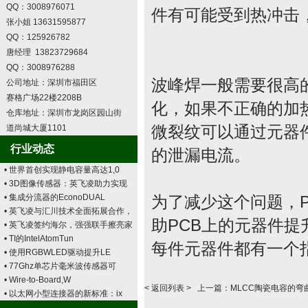
QQ：3008976071
件有可能受到热冲击
张小姐 13631595877
QQ：125926782
唐经理 13823729684
QQ：3008976288
波峰焊一般需要很高
公司地址：深圳市福田区
赛格广场22楼2208B
化，如果不正确的加
仓库地址：深圳市龙岗区园山街
道尚城大厦1101
微裂纹可以通过元器
行业动态
的泄漏电流。
• 世界首创实现静电容量高达1,0
• 3D图像传感器：英飞凌助力实现
• 集成分流器的EconoDUAL
为了减少这个问题，
• 英飞凌与汇川技术全面拓展合作，
助PCB上的元器件
• 英飞凌签约海尔，强强联手擦亮家
• TI的IntelAtomTun
每件元器件都有一个
• 使用RGBWLED驱动提升LE
• 77Ghz单芯片毫米波传感器可
• Wire-to-Board,W
<
返回列表
> 上一篇：
MLCC陶瓷电容的弯曲
• 以太网小型连接器的新标准：ix