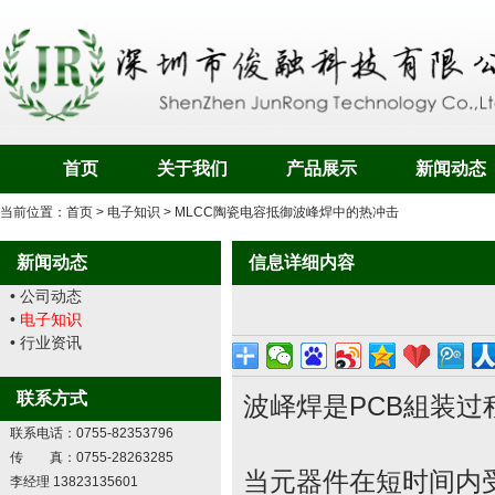
首页
关于我们
产品展示
新闻动态
当前位置：
首页
>
电子知识
> MLCC陶瓷电容抵御波峰焊中的热冲击
新闻动态
信息详细内容
• 公司动态
•
电子知识
• 行业资讯
联系方式
波峄焊是PCB組装
联系电话：0755-82353796
传 真：0755-28263285
当元器件在短时间内
李经理 13823135601